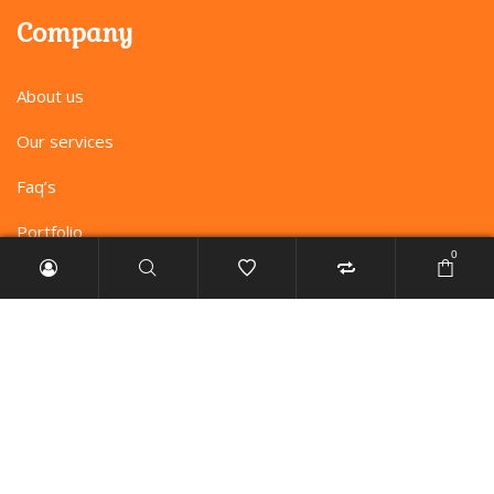
Company
About us
Our services
Faq’s
Portfolio
0
Profile
My account
Checkout
Order tracking