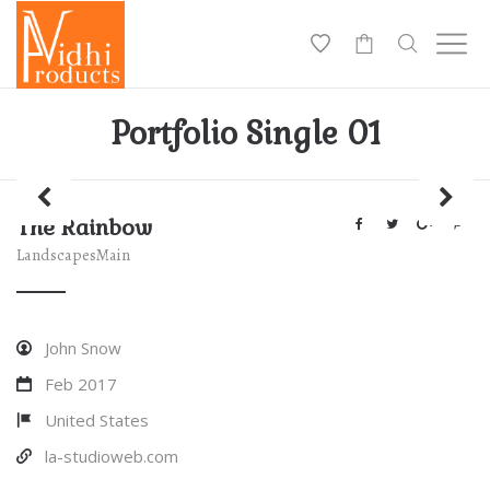
0
Portfolio Single 01
The Rainbow
Landscapes
Main
John Snow
Feb 2017
United States
la-studioweb.com