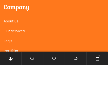
Company
About us
Our services
Faq’s
Portfolio
0
Profile
My account
Checkout
Order tracking